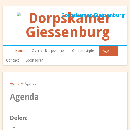
Dorpskamer Giessenburg
Home
Over de Dorpskamer
Openingstijden
Agenda
Contact
Sponsoren
Home
» Agenda
Agenda
Delen: