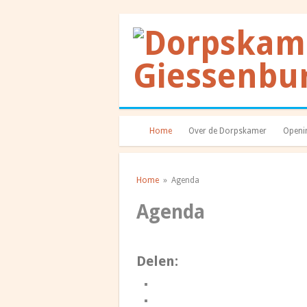
Home
Over de Dorpskamer
Openin
Home
» Agenda
Agenda
Delen: